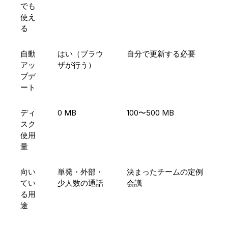
でも
使え
る
自動
はい（ブラウ
自分で更新する必要
アッ
ザが行う）
プデ
ート
ディ
0 MB
100〜500 MB
スク
使用
量
向い
単発・外部・
決まったチームの定例
てい
少人数の通話
会議
る用
途