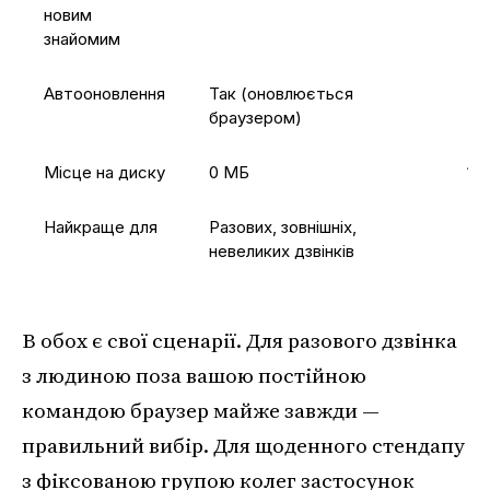
новим
знайомим
Автооновлення
Так (оновлюється
Тр
браузером)
Місце на диску
0 МБ
10
Найкраще для
Разових, зовнішніх,
Ре
невеликих дзвінків
В обох є свої сценарії. Для разового дзвінка
з людиною поза вашою постійною
командою браузер майже завжди —
правильний вибір. Для щоденного стендапу
з фіксованою групою колег застосунок