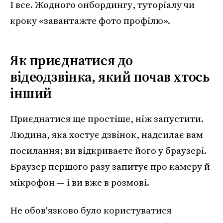
І все. Жодного онбордингу, туторіалу чи
кроку «завантажте фото профілю».
Як приєднатися до
відеодзвінка, який почав хтось
інший
Приєднатися ще простіше, ніж запустити.
Людина, яка хостує дзвінок, надсилає вам
посилання; ви відкриваєте його у браузері.
Браузер першого разу запитує про камеру й
мікрофон — і ви вже в розмові.
Не обов'язково було користуватися