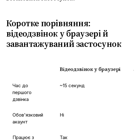
Коротке порівняння:
відеодзвінок у браузері й
завантажуваний застосунок
Відеодзвінок у браузері
За
Час до
~15 секунд
5–
першого
дзвінка
Обов'язковий
Ні
За
акаунт
Працює з
Так
Ли