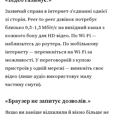
Зазвичай справа в інтернет-з'єднанні однієї
зі сторін. Peer-to-peer дзвінок потребує
близько 0,5–1,5 Мбіт/с на вихідний канал з
кожного боку для HD-відео. По Wi-Fi —
наблизьтесь до роутера. По мобільному
інтернету — перемкніться на Wi-Fi за
можливості. У переговорній з купою
пристроїв у одній мережі — вимкніть своє
відео (лише аудіо використовує малу
частину смуги).
«Браузер не запитує дозволів.»
Якщо ви раніше відхилили й вікно більше не