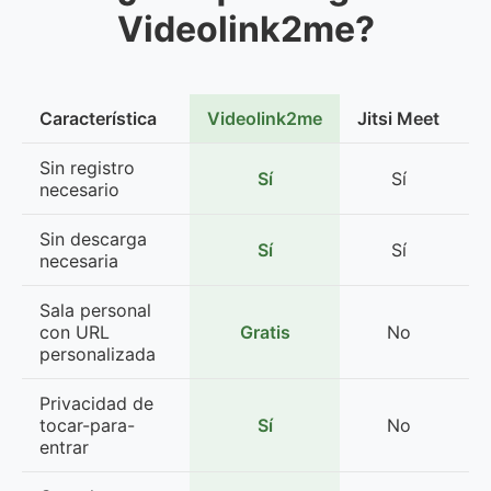
Videolink2me?
Característica
Videolink2me
Jitsi Meet
W
Sin registro
Sí
Sí
L
necesario
Sin descarga
Sí
Sí
necesaria
Sala personal
con URL
Gratis
No
personalizada
d
Privacidad de
tocar-para-
Sí
No
entrar