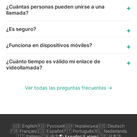
¿Cuántas personas pueden unirse a una
llamada?
¿Es seguro?
¿Funciona en dispositivos móviles?
¿Cuánto tiempo es válido mi enlace de
videollamada?
Ver todas las preguntas frecuentes →
🇬🇧 English
🇷🇺 Русский
🇺🇦 Українська
🇩🇪 Deutsch
🇫🇷 Français
🇪🇸 Español
🇵🇹 Português
🇳🇱 Nederlands
🇮🇹 Italiano
🇨🇳 中文
🇯🇵 日本語
🌎 Español (Latam)