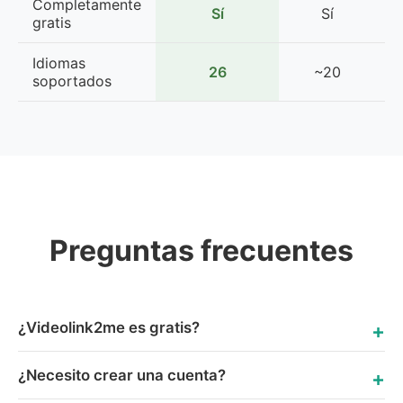
Completamente
Sí
Sí
L
gratis
Idiomas
26
~20
soportados
Preguntas frecuentes
¿Videolink2me es gratis?
¿Necesito crear una cuenta?