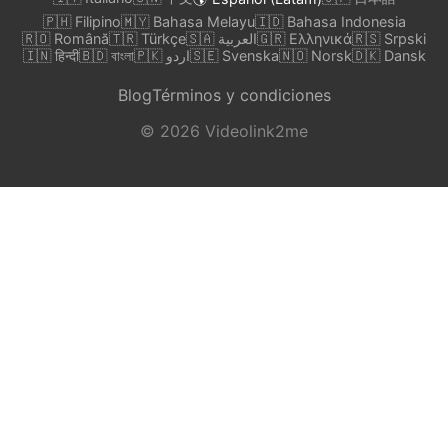
🇵🇭 Filipino
🇲🇾 Bahasa Melayu
🇮🇩 Bahasa Indonesia
🇷🇴 Română
🇹🇷 Türkçe
🇸🇦 العربية
🇬🇷 Ελληνικά
🇷🇸 Srpski
🇮🇳 हिन्दी
🇧🇩 বাংলা
🇵🇰 اردو
🇸🇪 Svenska
🇳🇴 Norsk
🇩🇰 Dansk
Blog
Términos y condiciones
© 2026 Videolink2me