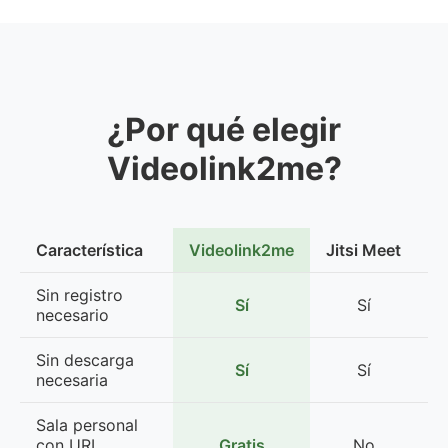
¿Por qué elegir
Videolink2me?
Característica
Videolink2me
Jitsi Meet
W
Sin registro
Sí
Sí
L
necesario
Sin descarga
Sí
Sí
necesaria
Sala personal
con URL
Gratis
No