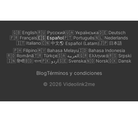
🇬🇧 English
🇷🇺 Русский
🇺🇦 Українська
🇩🇪 Deutsch
🇫🇷 Français
🇪🇸 Español
🇵🇹 Português
🇳🇱 Nederlands
🇮🇹 Italiano
🇨🇳 中文
🇯🇵 日本語
🌎 Español (Latam)
🇵🇭 Filipino
🇲🇾 Bahasa Melayu
🇮🇩 Bahasa Indonesia
🇷🇴 Română
🇹🇷 Türkçe
🇸🇦 العربية
🇬🇷 Ελληνικά
🇷🇸 Srpski
🇮🇳 हिन्दी
🇧🇩 বাংলা
🇵🇰 اردو
🇸🇪 Svenska
🇳🇴 Norsk
🇩🇰 Dansk
Blog
Términos y condiciones
© 2026 Videolink2me