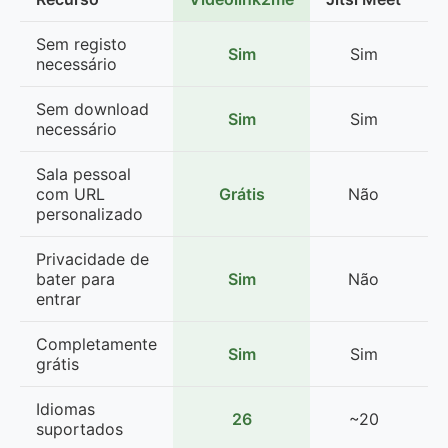
Sem registo
Sim
Sim
L
necessário
Sem download
Sim
Sim
necessário
Sala pessoal
com URL
Grátis
Não
personalizado
Privacidade de
bater para
Sim
Não
entrar
Completamente
Sim
Sim
L
grátis
Idiomas
26
~20
suportados