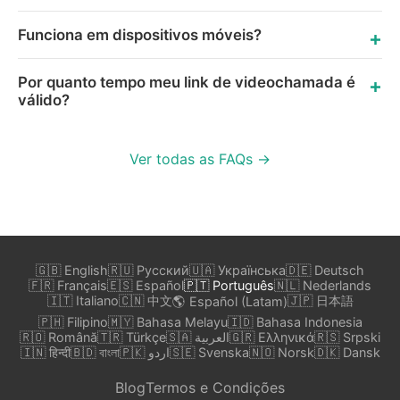
Funciona em dispositivos móveis?
Por quanto tempo meu link de videochamada é
válido?
Ver todas as FAQs →
🇬🇧 English
🇷🇺 Русский
🇺🇦 Українська
🇩🇪 Deutsch
🇫🇷 Français
🇪🇸 Español
🇵🇹 Português
🇳🇱 Nederlands
🇮🇹 Italiano
🇨🇳 中文
🇯🇵 日本語
🌎 Español (Latam)
🇵🇭 Filipino
🇲🇾 Bahasa Melayu
🇮🇩 Bahasa Indonesia
🇷🇴 Română
🇹🇷 Türkçe
🇸🇦 العربية
🇬🇷 Ελληνικά
🇷🇸 Srpski
🇮🇳 हिन्दी
🇧🇩 বাংলা
🇵🇰 اردو
🇸🇪 Svenska
🇳🇴 Norsk
🇩🇰 Dansk
Blog
Termos e Condições